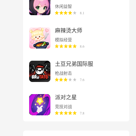
休闲益智
8.1
麻辣烫大师
模拟经营
8.6
土豆兄弟国际服
枪战射击
7.6
派对之星
竞技对战
7.8