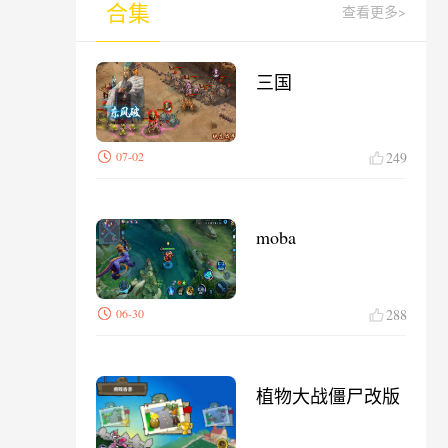
合集
查看更多>
三国
07-02
249
moba
06-30
288
植物大战僵尸改版