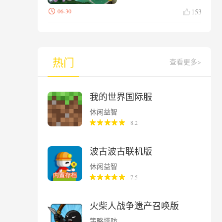
06-30
153
热门
查看更多>
我的世界国际服
休闲益智
8.2
波古波古联机版
休闲益智
7.5
火柴人战争遗产召唤版
策略塔防