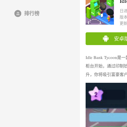
Id
日
排行榜
版本
更新时
安卓
Idle Bank Ty
柜台开始，通过印制
升，你将吸引富豪客