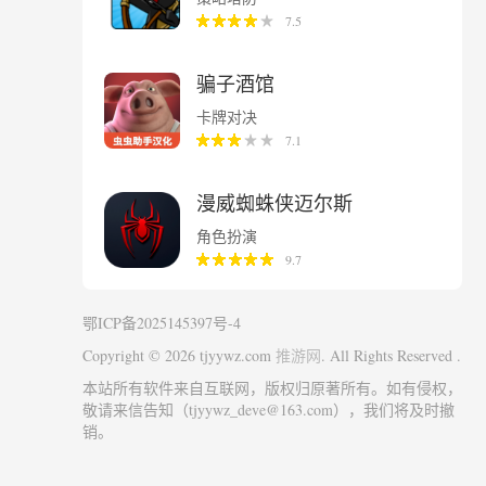
7.5
骗子酒馆
卡牌对决
7.1
漫威蜘蛛侠迈尔斯
角色扮演
9.7
鄂ICP备2025145397号-4
Copyright © 2026 tjyywz.com
. All Rights Reserved .
推游网
本站所有软件来自互联网，版权归原著所有。如有侵权，
敬请来信告知（tjyywz_deve@163.com），我们将及时撤
销。