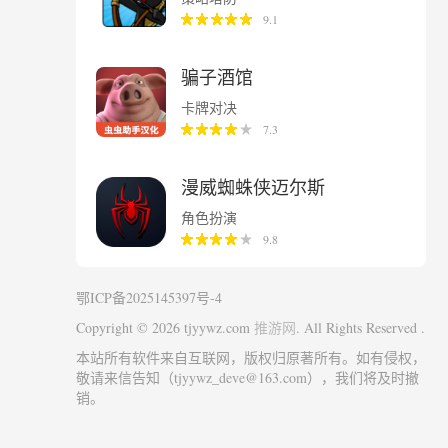
9.1
骗子酒馆
卡牌对决
7.3
漫威蜘蛛侠迈尔斯
角色扮演
9.8
鄂ICP备2025145397号-4
Copyright © 2026 tjyywz.com
. All Rights Reserved .
推游网
本站所有软件来自互联网，版权归原著所有。如有侵权，
敬请来信告知（tjyywz_deve@163.com），我们将及时撤
销。