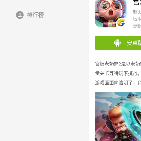
宫
超
排行榜
版本
更新时
安卓
宫爆老奶奶
2
是以老奶
量关卡等待玩家挑战
游戏画面简洁明了，