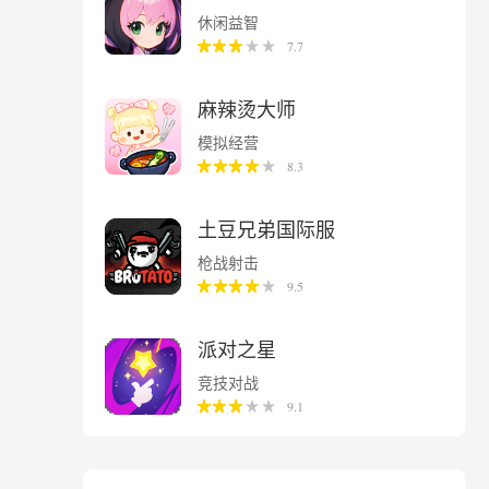
休闲益智
7.7
麻辣烫大师
模拟经营
8.3
土豆兄弟国际服
枪战射击
9.5
派对之星
竞技对战
9.1