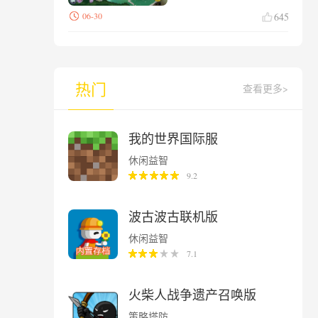
06-30
645
热门
查看更多>
我的世界国际服
休闲益智
9.2
波古波古联机版
休闲益智
7.1
火柴人战争遗产召唤版
策略塔防