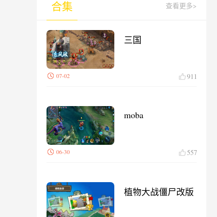
合集
查看更多>
三国
07-02
911
moba
06-30
557
植物大战僵尸改版