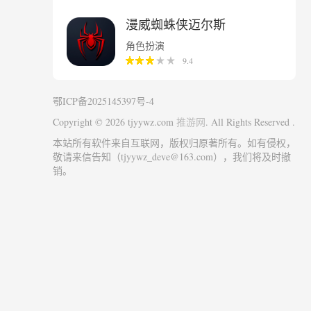
漫威蜘蛛侠迈尔斯
角色扮演
9.4
鄂ICP备2025145397号-4
Copyright © 2026 tjyywz.com
. All Rights Reserved .
推游网
本站所有软件来自互联网，版权归原著所有。如有侵权，
敬请来信告知（tjyywz_deve@163.com），我们将及时撤
销。