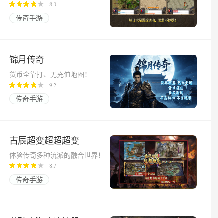
8.0
传奇手游
锦月传奇
货币全靠打、无充值地图！
9.2
传奇手游
古辰超变超超超变
体验传奇多种流派的融合世界！
8.7
传奇手游