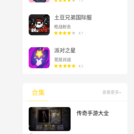
7.3
土豆兄弟国际服
枪战射击
8.7
派对之星
竞技对战
8.2
合集
查看更多>
传奇手游大全