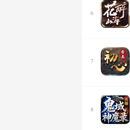
6
7
8