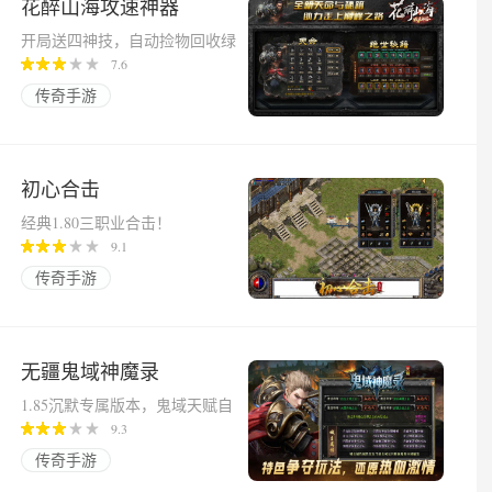
花醉山海攻速神器
开局送四神技，自动捡物回收绿
毒切割！
7.6
传奇手游
初心合击
经典1.80三职业合击！
9.1
传奇手游
无疆鬼域神魔录
1.85沉默专属版本，鬼域天赋自
由搭配上百种BUFF！
9.3
传奇手游