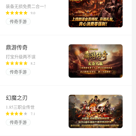
装备无损免费二合一！
9.0
传奇手游
鼎游传奇
打宝升级两不误
8.2
传奇手游
幻魔之刃
1.85三职业传世
7.1
传奇手游