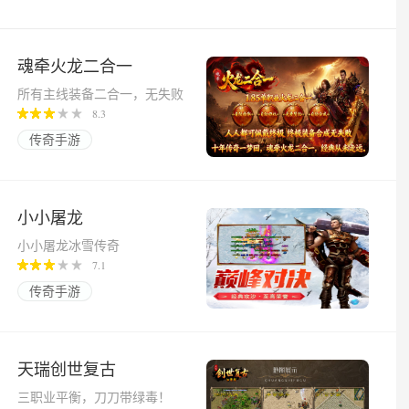
魂牵火龙二合一
所有主线装备二合一，无失败
率！
8.3
传奇手游
小小屠龙
小小屠龙冰雪传奇
7.1
传奇手游
天瑞创世复古
三职业平衡，刀刀带绿毒！