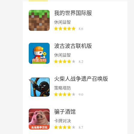
我的世界国际服
休闲益智
8.6
波古波古联机版
休闲益智
8.2
火柴人战争遗产召唤版
策略塔防
9.0
骗子酒馆
卡牌对决
8.7