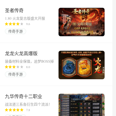
圣者传奇
1.80 火龙复古版盛大开服
9.6
传奇手游
龙龙火龙高爆版
装备材料全保值，追梦BOSS掉
落终极！
8.0
传奇手游
九华传奇十二职业
战法道三系各衍生四个流派！
7.8