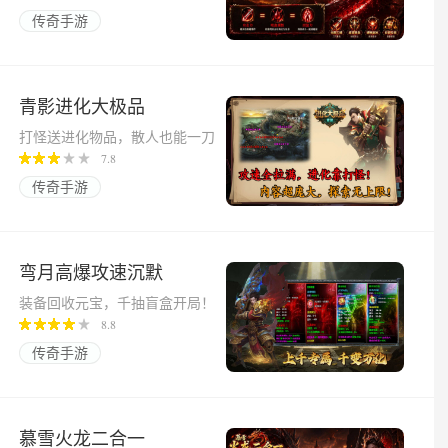
传奇手游
青影进化大极品
打怪送进化物品，散人也能一刀
起飞！
7.8
传奇手游
弯月高爆攻速沉默
装备回收元宝，千抽盲盒开局！
8.8
传奇手游
慕雪火龙二合一