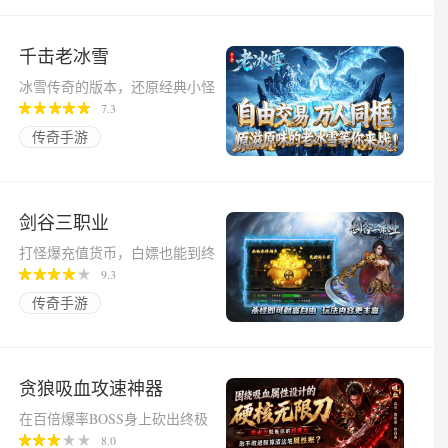
千击老冰雪
冰雪传奇的版本，还原经典小怪
爆率高！
7.3
传奇手游
剑谷三职业
打怪爆充值货币，白嫖也能到终
极！
9.3
传奇手游
贪狼吸血攻速神器
在百倍爆率BOSS身上砍出终极
神装！
8.0