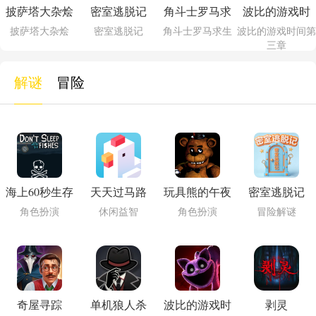
披萨塔大杂烩
密室逃脱记
角斗士罗马求
波比的游戏时
生
间第三章
披萨塔大杂烩
密室逃脱记
角斗士罗马求生
波比的游戏时间第
三章
解谜
冒险
海上60秒生存
天天过马路
玩具熊的午夜
密室逃脱记
后宫
角色扮演
休闲益智
角色扮演
冒险解谜
奇屋寻踪
单机狼人杀
波比的游戏时
剥灵