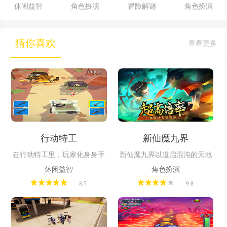
间第三章
休闲益智
角色扮演
冒险解谜
角色扮演
猜你喜欢
查看更多
行动特工
新仙魔九界
在行动特工里，玩家化身身手
新仙魔九界以道启混沌的天地
矫健的特工，潜入各种场景执
九界为背景，玩家扮演修仙者
休闲益智
角色扮演
行任务。游戏中敌人众多且警
阻止妖王九尾妖狐为祸人间。
8.7
9.8
觉，你得巧妙利用掩体躲避攻
游戏提供剑客、法师、弓手等
击，找准时机精准射击。随着
多职业选择，还有装备升星、
关卡推进，能解锁多样强力武
萌宠助战等养成玩法。玩家可
器，还能随机获得有意思的角
体验副本关卡战斗、跨服竞
色，每个角色都有独特基础武
技、自动挂机等玩法，还能通