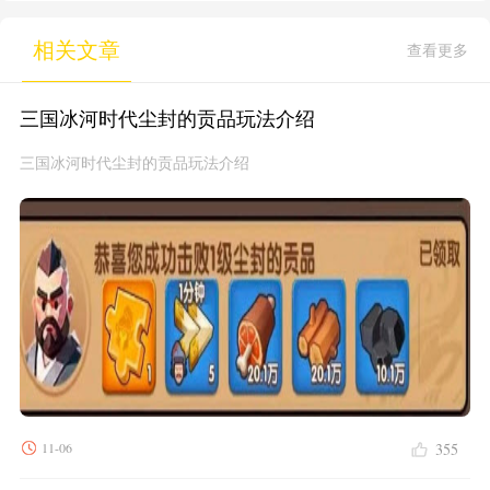
喜欢全料满配，有人只要面包
布局防线，抵御敌人入侵。还
加肠不加酱，还有人要求烤肠
能收集各具特色的泡泡精灵伙
相关文章
查看更多
烤得焦一点。游戏采用卡通手
伴，解锁独特辅助技能与可爱
绘风格，色彩明快，角色设计
外观。建设装扮个性化泡泡基
极具辨识度。
地，轻松体验合成、塔防与养
三国冰河时代尘封的贡品玩法介绍
成的三重乐趣。
三国冰河时代尘封的贡品玩法介绍
11-06
355