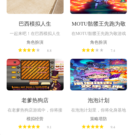
器。丰富多样的关卡和挑战，
过仙侣情缘系统邂逅浪漫情
带来紧张刺激又充满乐趣的特
缘，感受从凡人到仙尊的蜕变
工冒险体验。
之旅。
巴西模拟人生
MOTU骷髅王先跑为敬
一起来吧！在巴西模拟人生
在MOTU骷髅王先跑为敬游戏
（Dichavas Brasil Online）里加
中玩家将化身“宇宙巨人希
角色扮演
角色扮演
速前行、投入角色扮演、编织
曼”中的经典反派骷髅王，在蛇
8.8
7.4
故事，体验前所未有的巴西式
山、熔岩洞窟、埃坦尼亚旷野
角色扮演吧。在这里，每个选
等标志性场景中全力逃窜，躲
择都至关重要，每辆车都有自
避希曼的追捕。除了基础的跑
己的故事，按自己的节奏推进
酷体验，游戏还设计了角色解
游戏，让每次游戏体验都与众
锁、巢穴升级以及赛季活动等
不同。这里由你主宰！
丰富内容。
老爹热狗店
泡泡计划
在老爹热狗店游戏中，你将接
在泡泡计划里，你将化身基地
手一家位于城市街角的热狗小
指挥官闯入奇幻泡泡世界。通
模拟经营
策略塔防
店，从最基础的烤肠开始，逐
过合成相同等级泡泡塔来升
9.1
9.4
渐解锁十余种配料。每位顾客
级，获得更强防御力。在趣味
都有独特的口味偏好——有人
十足的塔防关卡中，巧妙策略