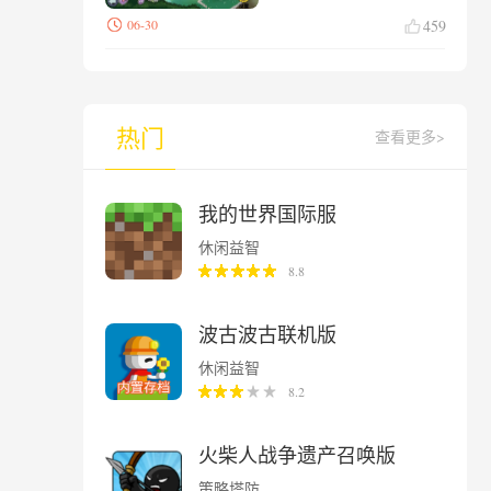
06-30
459
热门
查看更多>
我的世界国际服
休闲益智
8.8
波古波古联机版
休闲益智
8.2
火柴人战争遗产召唤版
策略塔防