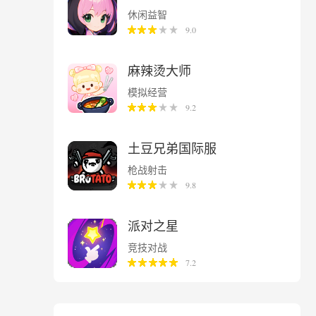
休闲益智
9.0
麻辣烫大师
模拟经营
9.2
土豆兄弟国际服
枪战射击
9.8
派对之星
竞技对战
7.2