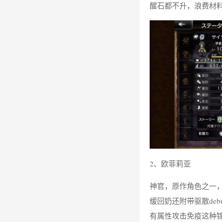
醒石都不升，浪费材
2、欧菲莉亚
神官，原作角色之一
缓回奶还附带驱散de
有属性攻击免疫这种