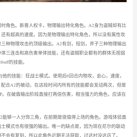
限时角色。新晋人权卡，物理输出特化角色。A2身为盗贼却有比
，还有超高的速度。因为是物理输出特化角色，所以没有属性攻
是三种物理攻击的顶级输出。A2有剑，短剑，斧子三种物理输出
单体三连击和高伤害单体技能，还有盗贼职业都有的群体无视弱
buff的技能。
为他的技能：狂战士模式。使用后6回合内物攻，会心，速度，
，配合A2的被动，在这段时间内所有的技能都会发动两次，但是
HP。在破盾输出阶段直接打两倍伤害，相当强力的角色，应该在
A2能够一人分饰三角，在前期是很值得上场的角色。游戏体验直
战士模式也有很强的输出。唯一的缺点是，因为现在尼尔的联动
期不会有复刻，所以此角色近期无法获取，过这村没这店了。