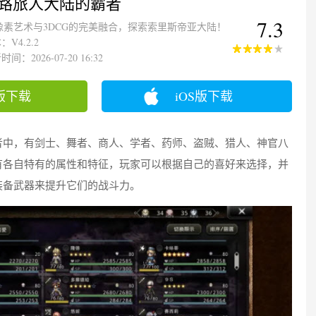
路旅人大陆的霸者
7.3
像素艺术与3DCG的完美融合，探索索里斯帝亚大陆！
：V4.2.2
间：2026-07-20 16:32
版下载
iOS版下载
者中，有剑士、舞者、商人、学者、药师、盗贼、猎人、神官八
有各自特有的属性和特征，玩家可以根据自己的喜好来选择，并
装备武器来提升它们的战斗力。