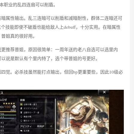
也有本职业的乱四连扇可以削盾。
有暗属性输出。乱三连暗可以削盾和减暗耐性，群体二连暗还可
这个技能即使不破盾也能给敌人上debuff，十分实用。在暗属性
，普姐真的很好用。
我更推荐普姐，原因很简单：一周年送的老八自选可以选里内
可以说是默认有个里内特了，选个带普姐的号更好。
四觉。必杀技虽然能打点输出，但回bp更重要些，因此10级必