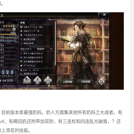
料。
，目前版本是最强奶妈。奶人方面集其他所有奶妈之大成者。有
buff，有瞬回奶还附带加双防，有三连杖和四连乱光破盾，？还
锦上添花的技能。