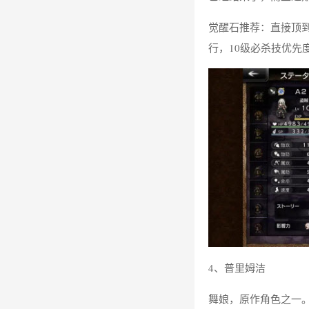
觉醒石推荐：直接顶
行，10级必杀技优先
4、普里姆洁
舞娘，原作角色之一。