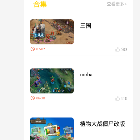
合集
查看更多>
三国
07-02
583
moba
06-30
410
植物大战僵尸改版