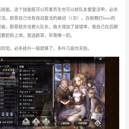
活技能。这个技能既可以死者苏生也可以给队友套复活甲。必杀
活。欧菲自己也有自动复活的被动（1次）。在前期打boss的
暴毙，欧菲就充当救火队长，极大增加了容错率。我自己在后期
需要奶妈上场，就选欧菲，毕竟唯一奶。
到四觉。必杀技升一级就够了，多升几级也无妨。