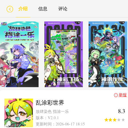
介绍
信息
评论
举报
乱涂彩世界
8.3
放肆染色 指涂一乐
版本：V2.0.1
更新时间：2026-06-17 18:15