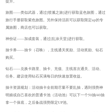
提升。
旅图——类似武器，通过[喷溅之旅]进行获取蓝色旅图，通过
旅行手册获取紫色旅图。另外保持活跃可以获取限定up的专
属旅图，商店也可以获取。
神份证——加成套装，通过[乱涂天堂]进行获取。
抽卡券——抽卡（召唤），主线通关奖励、活动奖励、钻石
购买。
钻石——兑换卡路里、抽卡、充值、主线首次通关、活动、
任务。建议使用钻石买满每日的快速放置收益。
抽卡资源规划：活动抽卡全前期尽量不要乱抽，遇到强势神
明娘或自己喜欢的普通卡池（活动池）可以下一个50抽/40抽
拿一个保底，之后备战强势限定UP池。