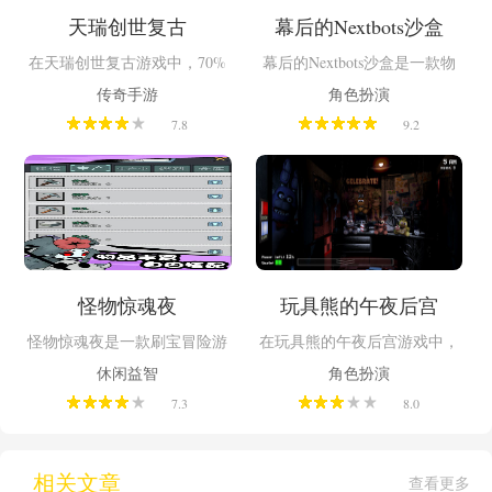
天瑞创世复古
幕后的Nextbots沙盒
在天瑞创世复古游戏中，70%
幕后的Nextbots沙盒是一款物
为国服经典地图，30%还原早
理沙盒FPS游戏，你可以在一
传奇手游
角色扮演
期韩版隐藏地图，将BOSS刷
个完全开放的3D世界里，用各
7.8
9.2
新机制与爆率全面升级。上线
种武器、载具、盟友和模组编
完成新手任务即可领取开荒礼
辑器，搭建自己的场景。超过
包（附带刀刀绿毒），道士增
50种可生成的梗角色、数十种
强月灵召唤，三职业打宝与PK
武器和载具、支持多人联机。
均衡。
怪物惊魂夜
玩具熊的午夜后宫
怪物惊魂夜是一款刷宝冒险游
在玩具熊的午夜后宫游戏中，
戏，游戏中身为主角的你寿元
这里有弗雷迪熊、邦尼兔、奇
休闲益智
角色扮演
已尽，来到阴间后，开始了你
卡鸡和海盗狐狸福克西，当太
7.3
8.0
的冒险，再后续的冒险中了解
阳下山，大门关闭，它们就会
阴间的历史，在阴间的阴历38
活过来，你需要细心观察监控
万年中，厉鬼暴乱，推翻了制
画面，预判玩偶的移动路线，
度，变成了如今没有规则，强
在恰当时机关闭左门或右门，
相关文章
查看更多