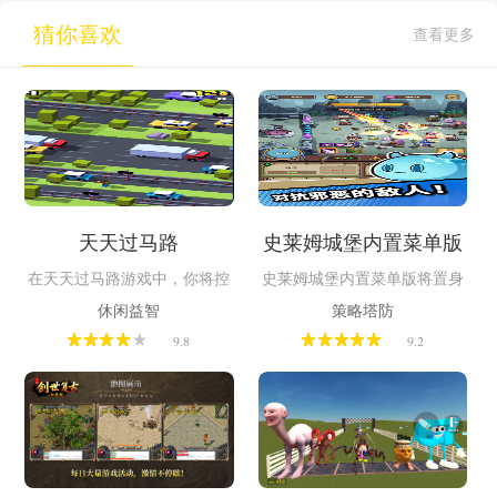
猜你喜欢
查看更多
天天过马路
史莱姆城堡内置菜单版
在天天过马路游戏中，你将控
史莱姆城堡内置菜单版将置身
制一只小鸡在川流不息的高速
于一个满是可爱史莱姆的奇幻
休闲益智
策略塔防
公路、铁轨和河流上不断前
城堡世界。城堡中分布着形态
9.8
9.2
进，能走多远全凭你的反应和
各异的史莱姆，它们有的憨态
判断。游戏中有着超过300多
可掬，有的则暗藏玄机。玩家
个角色可以选择。采用像素复
需操控角色穿梭其中，与史莱
古画风，每个关卡都保留了鲜
姆互动、战斗，解锁隐藏区
明的街机风格。支持离线游
域。游戏画面清新，玩法轻
玩、多人同屏对战。
松，在其中找到属于自己的快
乐。