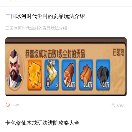
者生弱者死，没有弱者的地
用灯光驱逐试图闯入的不速之
位，在了解整个事情的始末，
客。
你又会做出什么选择呢？是袖
三国冰河时代尘封的贡品玩法介绍
手旁观，还是帮助十大阎罗打
败厉鬼？
三国冰河时代尘封的贡品玩法介绍
11-06
680
卡包修仙木戒玩法进阶攻略大全