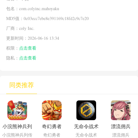
包名：com.colyinc.mahoyaku
MD5值：0c03ecc7ebe8e391169c18fd2c9c7e20
厂商：coly Inc.
更新时间：2026-06-16 13:34
权限：
点击查看
隐私：
点击查看
同类推荐
小浣熊神兵列
奇幻勇者
无命令战术
漂流佣兵
传
小浣熊神兵列传
奇幻勇者
无命令战术
漂流佣兵