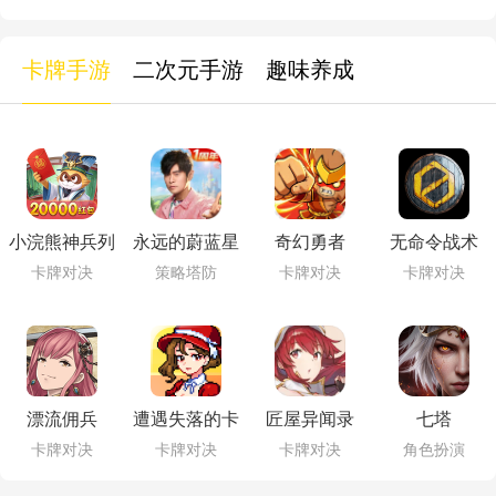
卡牌手游
二次元手游
趣味养成
小浣熊神兵列
永远的蔚蓝星
奇幻勇者
无命令战术
传
球
卡牌对决
策略塔防
卡牌对决
卡牌对决
漂流佣兵
遭遇失落的卡
匠屋异闻录
七塔
牌
卡牌对决
卡牌对决
卡牌对决
角色扮演